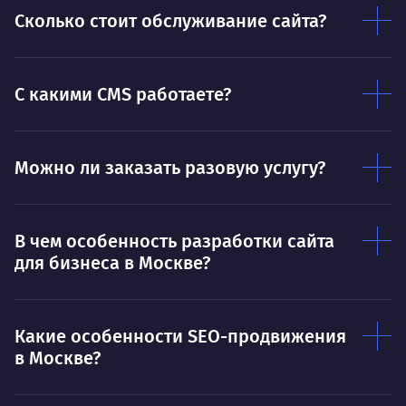
Дышать. Без этого совсем не могу.
соз
Сколько стоит обслуживание сайта?
Умею
Ум
Договариваться.
С какими CMS работаете?
Выс
пони
О работе
нуж
Можно ли заказать разовую услугу?
Ты — это то, что ты делаешь. Этим всё
О 
сказано.
Нра
В чем особенность разработки сайта
для бизнеса в Москве?
Какие особенности SEO-продвижения
в Москве?