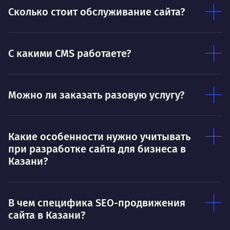
Дышать. Без этого совсем не могу.
соз
Сколько стоит обслуживание сайта?
Умею
Ум
Договариваться.
С какими CMS работаете?
Выс
пони
О работе
нуж
Можно ли заказать разовую услугу?
Ты — это то, что ты делаешь. Этим всё
О 
сказано.
Нра
Какие особенности нужно учитывать
при разработке сайта для бизнеса в
Казани?
В чем специфика SEO-продвижения
сайта в Казани?