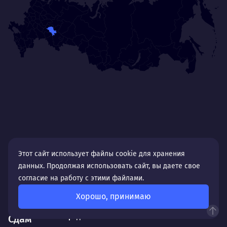
Нр
Нравится
Тру
Дышать. Без этого совсем не могу.
соз
Умею
Ум
Договариваться.
Выс
пони
О работе
нуж
Ты — это то, что ты делаешь. Этим всё
О 
сказано.
Нра
Этот сайт использует файлы cookie для хранения
данных. Продолжая использовать сайт, вы даете свое
согласие на работу с этими файлами.
Хорошо, принимаю
Казань-
недвижимость
гостиничный бизнес
услуги
средняя
Сдам