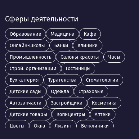
Сферы деятельности
Образование
Медицина
Кафе
Онлайн-школы
Банки
Клиники
Промышленность
Салоны красоты
Часы
Строй. организации
Гостиницы
Бухгалтерия
Турагенства
Стоматологии
Детские сады
Одежда
Страховые
Автозапчасти
Застройщики
Косметика
Детские товары
Копицентры
Аптеки
Цветы
Окна
Лизинг
Ветклиники
МФК
Косметология
Консалтинг
Книги