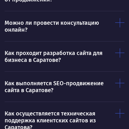
Ты — это то, что ты делаешь. Этим всё
О 
сказано.
Можно ли провести консультацию
Нра
онлайн?
Как проходит разработка сайта для
бизнеса в Саратове?
Как выполняется SEO-продвижение
сайта в Саратове?
Как осуществляется техническая
поддержка клиентских сайтов из
Саратова?