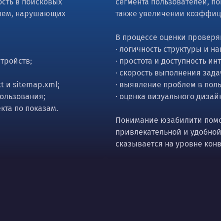
сть в поисковых
сегмента пользователей, п
блем, нарушающих
также увеличении коэффиц
В процессе оценки проверя
· логичность структуры и н
стройств;
· простота и доступность и
· скорость выполнения зад
t и sitemap.xml;
· выявление проблем в поль
пользования;
· оценка визуального дизай
кта по показам.
Понимание юзабилити помог
привлекательной и удобной
сказывается на уровне кон