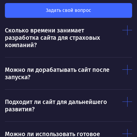
мот
Делает так, чтобы результат работы всех
так
был больше, чем сумма результатов
Задать свой вопрос
клие
каждого в отдельности
Нр
Сколько времени занимает
Нравится
разработка сайта для страховых
Тру
Дышать. Без этого совсем не могу.
компаний?
соз
Умею
Ум
Можно ли дорабатывать сайт после
Договариваться.
Выс
запуска?
пони
О работе
нуж
Ты — это то, что ты делаешь. Этим всё
О 
Подходит ли сайт для дальнейшего
сказано.
развития?
Нра
Можно ли использовать готовое