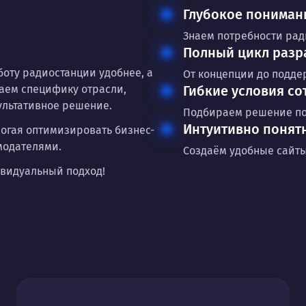
Глубокое пониман
Знаем потребности рад
Полный цикл разр
оту радиостанции удобнее, а
От концепции до подде
аем специфику отрасли,
Гибкие условия со
ультативное решение.
Подбираем решение по
Интуитивно понят
омогая оптимизировать бизнес-
модателями.
Создаём удобные сайт
ивидуальный подход!