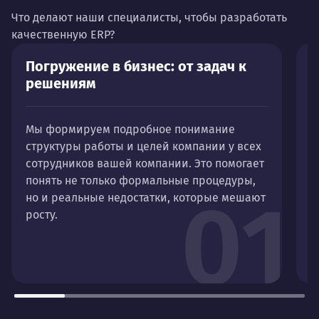
Что делают наши специалисты, чтобы разработать
качественную ERP?
Погружение в бизнес: от задач к
А
решениям
С
Мы формируем подробное понимание
к
структуры работы и целей компании у всех
п
сотрудников вашей компании. Это помогает
З
понять не только формальные процедуры,
м
01
но и реальные недостатки, которые мешают
д
росту.
и