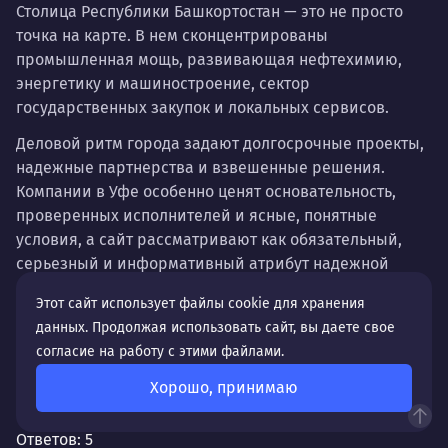
Столица Республики Башкортостан — это не просто
точка на карте. В нем сконцентрированы
промышленная мощь, развивающая нефтехимию,
энергетику и машиностроение, сектор
государственных закупок и локальных сервисов.
Деловой ритм города задают долгосрочные проекты,
надежные партнерства и взвешенные решения.
Компании в Уфе особенно ценят основательность,
проверенных исполнителей и ясные, понятные
условия, а сайт рассматривают как обязательный,
серьезный и информативный атрибут надежной
компании. Основная аудитория, с которой предстоит
Этот сайт использует файлы cookie для хранения
работать представителям бизнеса — это
данных. Продолжая использовать сайт, вы даете свое
руководители промышленных предприятий,
согласие на работу с этими файлами.
специалисты по госзакупкам, а также прагматичные
местные жители, которые находятся в поиске услуг.
Хорошо, принимаю
Почему стоит выбрать нас?
Их не убеждают общие фразы, им нужны детали:
технические условия, портфолио проектов, четкие
Ответов:
5