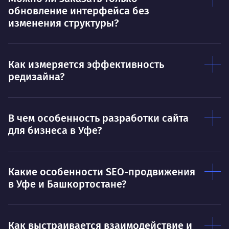
Ты — это то, что ты делаешь. Этим всё
О 
обновление интерфейса без
сказано.
изменения структуры?
Нра
Как измеряется эффективность
редизайна?
В чем особенность разработки сайта
для бизнеса в Уфе?
Какие особенности SEO-продвижения
в Уфе и Башкортостане?
Как выстраивается взаимодействие и