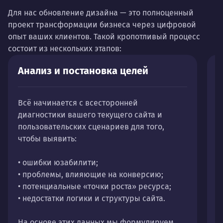
Для нас обновление дизайна — это полноценный
проект трансформации бизнеса через цифровой
опыт ваших клиентов. Такой кропотливый процесс
состоит из нескольких этапов:
Анализ и постановка целей
П
у
Всё начинается с всесторонней
диагностики вашего текущего сайта и
П
пользовательских сценариев для того,
с
чтобы выявить:
р
к
• ошибки юзабилити;
с
• проблемы, влияющие на конверсию;
д
• потенциальные «точки роста» ресурса;
п
• недостатки логики и структуры сайта.
о
—
На основе этих данных мы формулируем
м