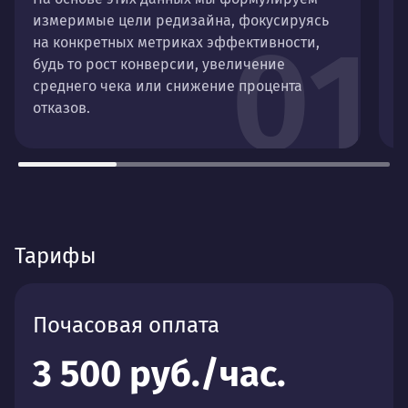
измеримые цели редизайна, фокусируясь
к
01
на конкретных метриках эффективности,
п
будь то рост конверсии, увеличение
п
среднего чека или снижение процента
отказов.
Тарифы
Почасовая оплата
3 500 руб./час.