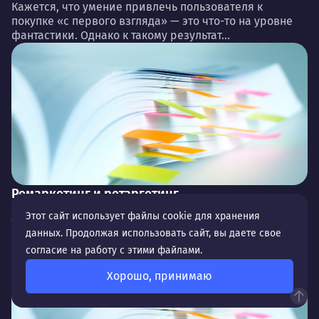
Кажется, что умение привлечь пользователя к
покупке «с первого взгляда» — это что-то на уровне
фантастики. Однако к такому результат...
Ремаркетинг и ретаргетинг
Для еще более точной и эффективной работы с
Этот сайт использует файлы cookie для хранения
целевой аудиторией специалисты используют
данных. Продолжая использовать сайт, вы даете свое
разные форматы привлечения клиентов,
согласие на работу с этими файлами.
оптимизируют кампании и воз...
Хорошо, принимаю