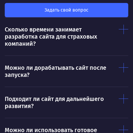
мот
Делает так, чтобы результат работы всех
так
был больше, чем сумма результатов
Задать свой вопрос
клие
каждого в отдельности
Нр
Сколько времени занимает
Нравится
разработка сайта для страховых
Тру
Дышать. Без этого совсем не могу.
компаний?
соз
Умею
Ум
Можно ли дорабатывать сайт после
Договариваться.
Выс
запуска?
пони
О работе
нуж
Ты — это то, что ты делаешь. Этим всё
О 
Подходит ли сайт для дальнейшего
сказано.
развития?
Нра
Можно ли использовать готовое