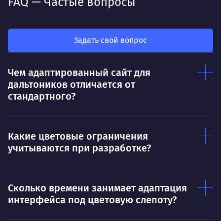
FAQ — Частые вопросы
Деятельность
Как
мот
Делает так, чтобы результат работы всех
так
был больше, чем сумма результатов
Задать свой вопрос
клие
каждого в отдельности
Нр
Чем адаптированный сайт для
Нравится
дальтоников отличается от
Тру
Дышать. Без этого совсем не могу.
стандартного?
соз
Умею
Ум
Какие цветовые ограничения
Договариваться.
Выс
учитываются при разработке?
пони
О работе
нуж
Ты — это то, что ты делаешь. Этим всё
О 
Сколько времени занимает адаптация
сказано.
интерфейса под цветовую слепоту?
Нра