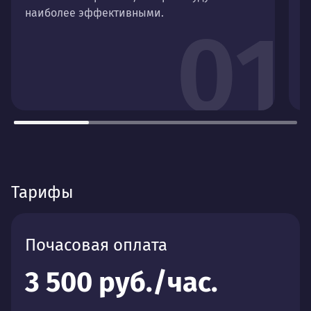
наиболее эффективными.
•
01
г
•
о
д
Тарифы
Почасовая оплата
3 500 руб./час.