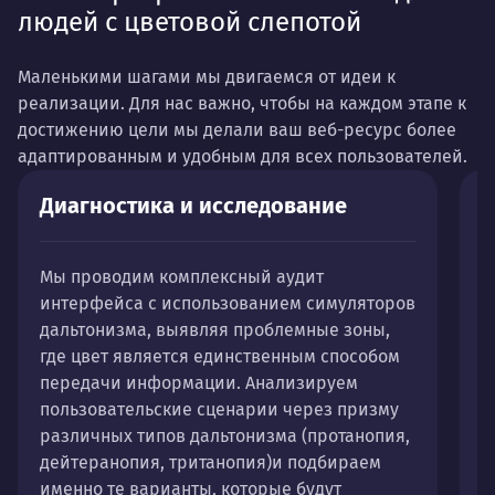
людей с цветовой слепотой
Маленькими шагами мы двигаемся от идеи к
реализации. Для нас важно, чтобы на каждом этапе к
достижению цели мы делали ваш веб-ресурс более
адаптированным и удобным для всех пользователей.
Диагностика и исследование
И
Мы проводим комплексный аудит
Д
интерфейса с использованием симуляторов
э
дальтонизма, выявляя проблемные зоны,
н
где цвет является единственным способом
передачи информации. Анализируем
Д
пользовательские сценарии через призму
•
различных типов дальтонизма (протанопия,
и
дейтеранопия, тританопия)и подбираем
•
именно те варианты, которые будут
у