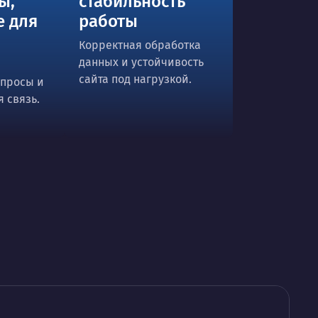
ы,
стабильность
е для
работы
Корректная обработка
данных и устойчивость
сайта под нагрузкой.
опросы и
я связь.