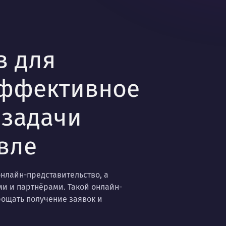
в для
эффективное
 задачи
вле
онлайн-представительство, а
и и партнёрами. Такой онлайн-
рощать получение заявок и