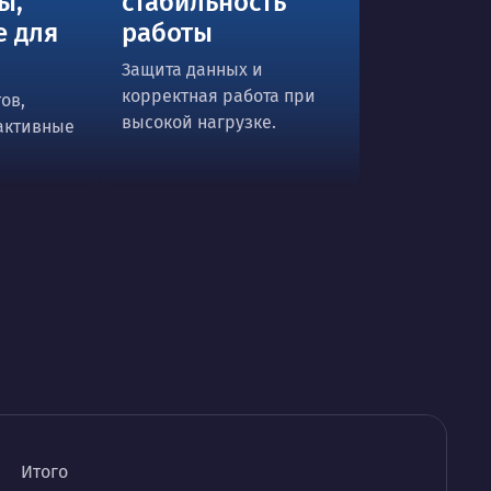
ы,
стабильность
е для
работы
Защита данных и
корректная работа при
ов,
высокой нагрузке.
активные
Итого