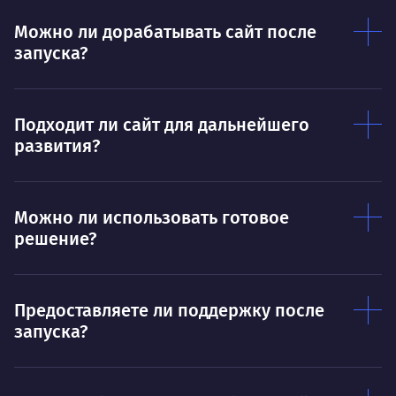
Умею
Ум
Можно ли дорабатывать сайт после
запуска?
Договариваться.
Выс
пони
О работе
нуж
Подходит ли сайт для дальнейшего
Ты — это то, что ты делаешь. Этим всё
О 
развития?
сказано.
Нра
Можно ли использовать готовое
решение?
Предоставляете ли поддержку после
запуска?