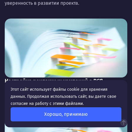
уверенность в развитии проекта.
Настройка рекламных кампаний в РСЯ
Этот сайт использует файлы cookie для хранения
На этапе расширения охвата и каналов продвижения
одним из ключевых инструментов является
данных. Продолжая использовать сайт, вы даете свое
рекламная сеть Яндекса (РСЯ): помимо привлечения
согласие на работу с этими файлами.
«горяч...
Хорошо, принимаю