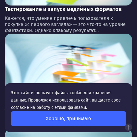
Тестирование и запуск медийных форматов
Кажется, что умение привлечь пользователя к
покупке «с первого взгляда» — это что-то на уровне
фантастики. Однако к такому результат...
Этот сайт использует файлы cookie для хранения
Ремаркетинг и ретаргетинг
данных. Продолжая использовать сайт, вы даете свое
Для еще более точной и эффективной работы с
согласие на работу с этими файлами.
целевой аудиторией специалисты используют
Хорошо, принимаю
разные форматы привлечения клиентов,
оптимизируют кампании и воз...