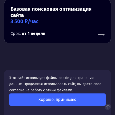
Базовая поисковая оптимизация
сайта
3 500 ₽/час
Срок:
от 1 недели
Этот сайт использует файлы cookie для хранения
данных. Продолжая использовать сайт, вы даете свое
Оставьте заявку, и мы ответим
согласие на работу с этими файлами.
на все ваши вопросы
Хорошо, принимаю
Мы рядом и готовы помочь