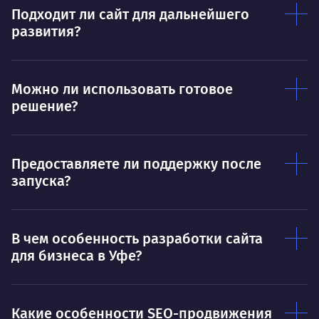
Ты — это то, что ты делаешь. Этим всё
О 
Подходит ли сайт для дальнейшего
сказано.
развития?
Нра
Можно ли использовать готовое
решение?
Предоставляете ли поддержку после
запуска?
В чем особенность разработки сайта
для бизнеса в Уфе?
Какие особенности SEO-продвижения