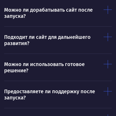
Умею
Ум
Можно ли дорабатывать сайт после
запуска?
Договариваться.
Выс
пони
О работе
нуж
Подходит ли сайт для дальнейшего
Ты — это то, что ты делаешь. Этим всё
О 
развития?
сказано.
Нра
Можно ли использовать готовое
решение?
Предоставляете ли поддержку после
запуска?