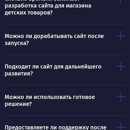
разработка сайта для магазина
Тру
Дышать. Без этого совсем не могу.
детских товаров?
соз
Умею
Ум
Можно ли дорабатывать сайт после
Договариваться.
Выс
запуска?
пони
О работе
нуж
Ты — это то, что ты делаешь. Этим всё
О 
Подходит ли сайт для дальнейшего
сказано.
развития?
Нра
Можно ли использовать готовое
решение?
Предоставляете ли поддержку после