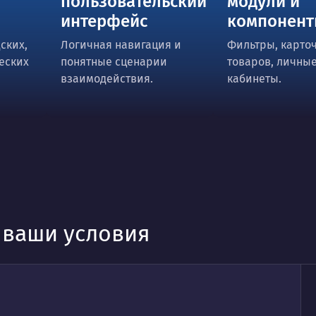
пользовательский
модули и
интерфейс
компонен
ских,
Логичная навигация и
Фильтры, карто
еских
понятные сценарии
товаров, личны
взаимодействия.
кабинеты.
д ваши условия