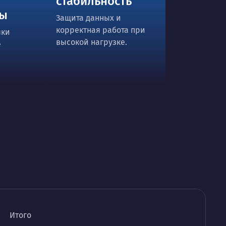
стабильность
ты
Защита данных и
корректная работа при
чки
высокой нагрузке.
е
Итого