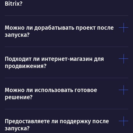
Дышать. Без этого совсем не могу.
Bitrix?
соз
Умею
Ум
Можно ли дорабатывать проект после
Договариваться.
Выс
запуска?
пони
О работе
нуж
Ты — это то, что ты делаешь. Этим всё
О 
Подходит ли интернет-магазин для
сказано.
продвижения?
Нра
Можно ли использовать готовое
решение?
Предоставляете ли поддержку после
запуска?