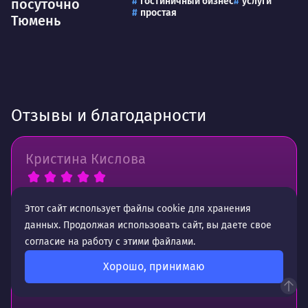
гостиничный бизнес
услуги
посуточно
простая
Тюмень
Отзывы и благодарности
Кристина Кислова
Отличная студия веб-дизайна. Делают хорошие
Этот сайт использует файлы cookie для хранения
сайты, всегда на связи!
данных. Продолжая использовать сайт, вы даете свое
согласие на работу с этими файлами.
Рекомендую.
Хорошо, принимаю
Работаем с ними уже много лет.