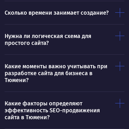
Ум
О работе
Сколько времени занимает создание?
Вид
Нравится.
быс
его
неп
Нужна ли логическая схема для
простого сайта?
О 
Про 
обл
Какие моменты важно учитывать при
непо
разработке сайта для бизнеса в
нём.
Тюмени?
обл
дея
рем
пони
Какие факторы определяют
чей
эффективность SEO-продвижения
сфо
сайта в Тюмени?
осо
чер