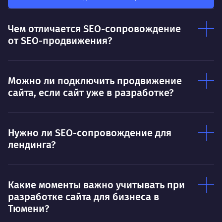
клие
каждого в отдельности
Нр
Чем отличается SEO-сопровождение
Нравится
от SEO-продвижения?
Тру
Дышать. Без этого совсем не могу.
соз
Умею
Ум
Можно ли подключить продвижение
сайта, если сайт уже в разработке?
Договариваться.
Выс
пони
О работе
нуж
Нужно ли SEO-сопровождение для
Ты — это то, что ты делаешь. Этим всё
О 
лендинга?
сказано.
Нра
Какие моменты важно учитывать при
разработке сайта для бизнеса в
Тюмени?