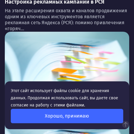
Настройка рекламных кампаний в РСЯ
На этапе расширения охвата и каналов продвижения
одним из ключевых инструментов является
рекламная сеть Яндекса (РСЯ): помимо привлечения
«горяч...
Этот сайт использует файлы cookie для хранения
Тестирование и запуск медийных форматов
данных. Продолжая использовать сайт, вы даете свое
Кажется, что умение привлечь пользователя к
согласие на работу с этими файлами.
покупке «с первого взгляда» — это что-то на уровне
фантастики. Однако к такому результат...
Хорошо, принимаю