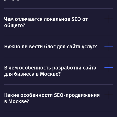
Выс
пони
О работе
нуж
Чем отличается локальное SEO от
Ты — это то, что ты делаешь. Этим всё
О 
общего?
сказано.
Нра
Нужно ли вести блог для сайта услуг?
В чем особенность разработки сайта
для бизнеса в Москве?
Какие особенности SEO-продвижения
в Москве?