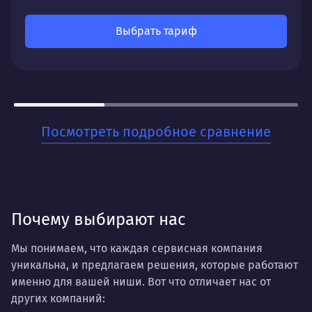
Что получите:
Выбрать тариф
Постепенный, но уверенный рост органического
трафика, улучшение позиций по ключевым
запросам и увеличение видимости вашего сайта
в поисковых системах.
Для кого:
Посмотреть подробное сравнение
Для бизнесов, которые ценят стабильность и
хотят заложить прочный фундамент для своего
онлайн-присутствия. Когда нужно не разовое
решение, а системная работа на перспективу.
Почему выбирают нас
Мы понимаем, что каждая сервисная компания
уникальна, и предлагаем решения, которые работают
именно для вашей ниши. Вот что отличает нас от
других компаний: