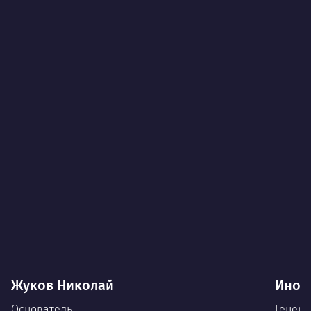
Жуков Николай
Иноз
Основатель
Генера