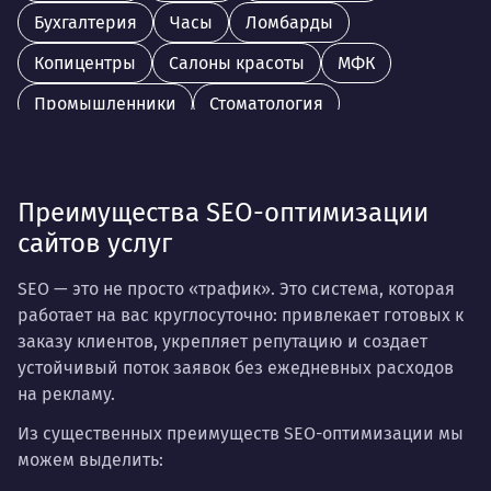
Бухгалтерия
Часы
Ломбарды
Копицентры
Салоны красоты
МФК
Промышленники
Стоматология
Косметология
Клиники
Аптеки
Страховые
Кафе
Тур. агенства
Преимущества SEO-оптимизации
Риелторы
Ремонт быт. техники
Книги
сайтов услуг
Лизинг
SEO — это не просто «трафик». Это система, которая
работает на вас круглосуточно: привлекает готовых к
заказу клиентов, укрепляет репутацию и создает
устойчивый поток заявок без ежедневных расходов
на рекламу.
Из существенных преимуществ SEO-оптимизации мы
можем выделить: