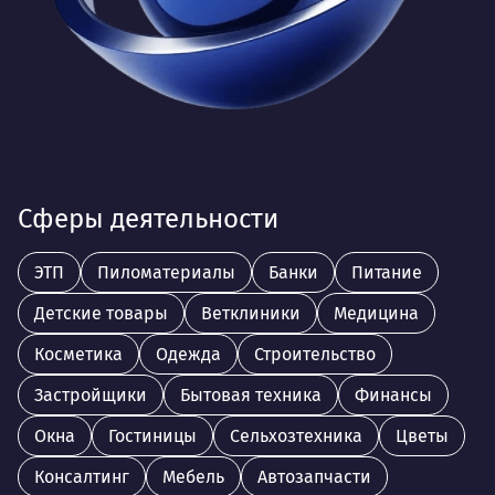
Сферы деятельности
ЭТП
Пиломатериалы
Банки
Питание
Детские товары
Ветклиники
Медицина
Косметика
Одежда
Строительство
Застройщики
Бытовая техника
Финансы
Окна
Гостиницы
Сельхозтехника
Цветы
Консалтинг
Мебель
Автозапчасти