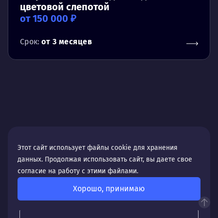
цветовой слепотой
от 150 000 ₽
Срок:
от 3 месяцев
Оставьте заявку, и мы ответим
Этот сайт использует файлы cookie для хранения
на все ваши вопросы
данных. Продолжая использовать сайт, вы даете свое
согласие на работу с этими файлами.
Мы рядом и готовы помочь
Хорошо, принимаю
Ваше имя *