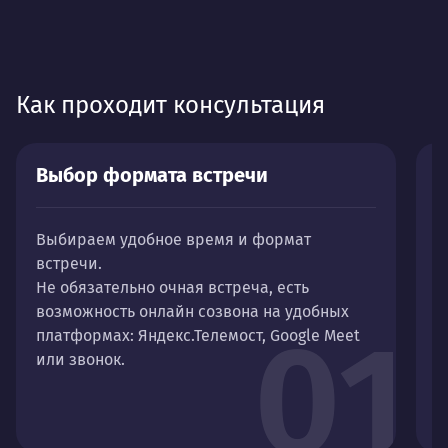
Как проходит консультация
Выбор формата встречи
Р
Выбираем удобное время и формат
С
встречи.
в
Не обязательно очная встреча, есть
К
возможность онлайн созвона на удобных
с
01
платформах: Яндекс.Телемост, Google Meet
н
или звонок.
и