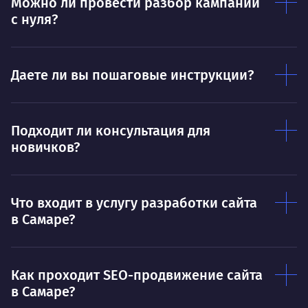
Можно ли провести разбор кампании
Умею
Ум
с нуля?
Договариваться.
Выс
пони
О работе
нуж
Даете ли вы пошаговые инструкции?
Ты — это то, что ты делаешь. Этим всё
О 
сказано.
Подходит ли консультация для
Нра
новичков?
Что входит в услугу разработки сайта
в Самаре?
Как проходит SEO-продвижение сайта
в Самаре?