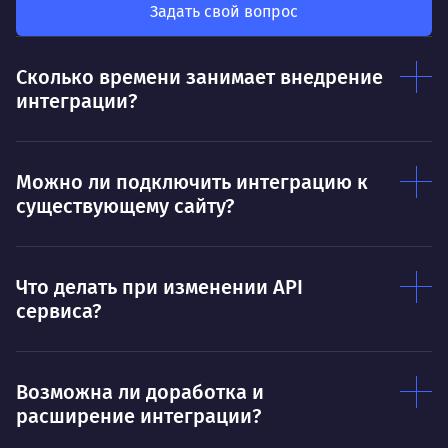
так
был больше, чем сумма результатов
Задать свой вопрос
клие
каждого в отдельности
Нр
Сколько времени занимает внедрение
Нравится
интеграции?
Тру
Дышать. Без этого совсем не могу.
соз
Умею
Ум
Можно ли подключить интеграцию к
существующему сайту?
Договариваться.
Выс
пони
О работе
нуж
Что делать при изменении API
Ты — это то, что ты делаешь. Этим всё
О 
сервиса?
сказано.
Нра
Возможна ли доработка и
расширение интеграции?