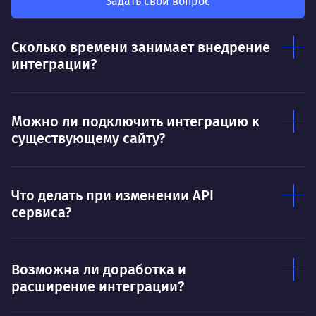
был больше, чем сумма результатов
Задать свой вопрос
клие
каждого в отдельности
Нр
Сколько времени занимает внедрение
Нравится
интеграции?
Тру
Дышать. Без этого совсем не могу.
соз
Умею
Ум
Можно ли подключить интеграцию к
существующему сайту?
Договариваться.
Выс
пони
О работе
нуж
Что делать при изменении API
Ты — это то, что ты делаешь. Этим всё
О 
сервиса?
сказано.
Нра
Возможна ли доработка и
расширение интеграции?