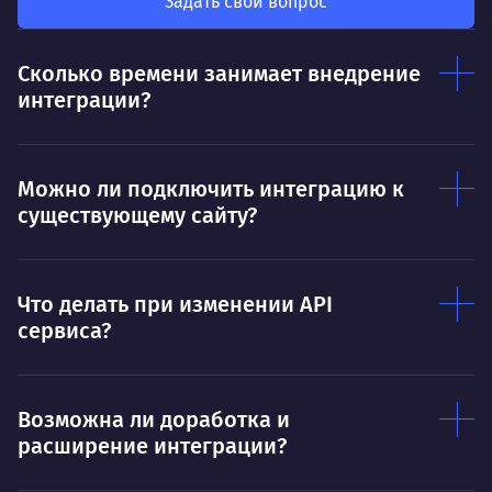
был больше, чем сумма результатов
Задать свой вопрос
клие
каждого в отдельности
Нр
Сколько времени занимает внедрение
Нравится
интеграции?
Тру
Дышать. Без этого совсем не могу.
соз
Умею
Ум
Можно ли подключить интеграцию к
существующему сайту?
Договариваться.
Выс
пони
О работе
нуж
Что делать при изменении API
Ты — это то, что ты делаешь. Этим всё
О 
сервиса?
сказано.
Нра
Возможна ли доработка и
расширение интеграции?