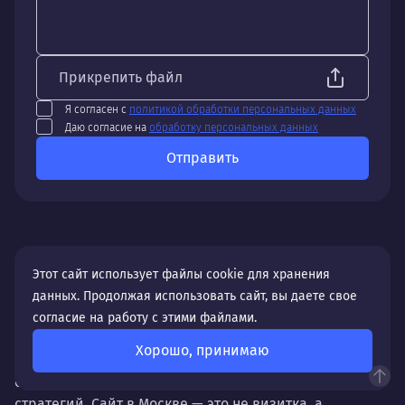
Прикрепить файл
Я согласен с
политикой обработки персональных данных
Даю согласие на
обработку персональных данных
Отправить
Этот сайт использует файлы cookie для хранения
Особенности создания и продвижения сайтов в
данных. Продолжая использовать сайт, вы даете свое
Москве
согласие на работу с этими файлами.
Разработка и продвижение сайтов в столице нашей
Хорошо, принимаю
необъятной страны имеет свои уникальные
особенности, которые отличают их от региональных
стратегий. Сайт в Москве — это не визитка, а