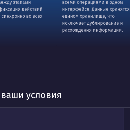
между этапами
всеми операциями в одном
фиксация действий
интерфейсе. Данные хранятся
 синхронно во всех
едином хранилище, что
исключает дублирование и
расхождения информации.
д ваши условия