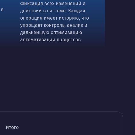
Фиксация всех изменений и
 в
действий в системе. Каждая
операция имеет историю, что
упрощает контроль, анализ и
дальнейшую оптимизацию
автоматизации процессов.
Итого