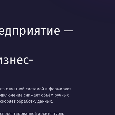
редприятие —
изнес-
йта с учётной системой и формирует
подключение снижает объём ручных
скоряет обработку данных.
о спроектированной архитектуры,