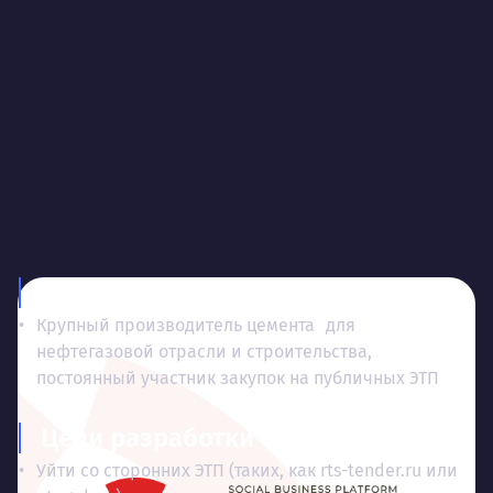
Заказчик
Крупный производитель цемента для
нефтегазовой отрасли и строительства,
постоянный участник закупок на публичных ЭТП
Цели разработки
Уйти со сторонних ЭТП (таких, как rts-tender.ru или