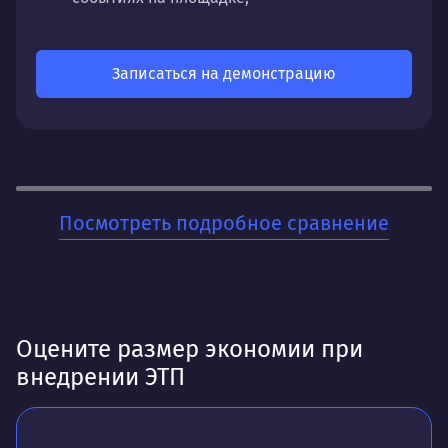
Базовые настройки внешнего вида: логотип
и цветовая схема согласно вашему
Записаться на демонстрацию
фирменному стилю;
Площадка располагается на вашем
сервере;
Остаётся с вами навсегда.
Посмотреть подробное сравнение
Оцените размер экономии при
внедрении ЭТП