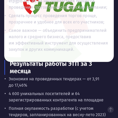
etpgpb.ru) из-за несоответствия процесса
проведения торгов бизнес-процессам компании;
Сделать процесс проведения торгов проще,
прозрачнее и удобнее для всех его участников;
Самое важное — объединить предпринимателей
малого и среднего бизнеса, предоставив
им эффективный инструмент для осуществления
закупок и других коммуникаций.
Результаты работы ЭТП за 3
месяца
Экономия на проведенных тендерах — от 3,91
до 17,46%
4 600 уникальных посетителей и 64
зарегистрированных контрагента на площадке
Полная окупаемость разработки (с учетом
тендеров, запланированных на весну-лето 2023)