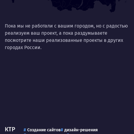
Ум
Договариваться.
Выс
пони
О работе
Пока мы не работали с вашим городом, но с радостью
нуж
реализуем ваш проект, а пока раздумываете
Ты — это то, что ты делаешь. Этим всё
посмотрите наши реализованные проекты в других
О 
сказано.
городах России.
Нра
КТР
Создание сайтов
дизайн-решения