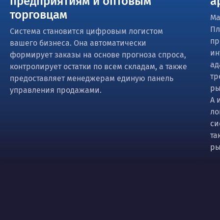
предприятиям и оптовым
а
торговцам
Ма
Пл
Система становится цифровым логистом
пр
вашего бизнеса. Она автоматически
ин
формирует заказы на основе прогноза спроса,
ад
контролирует остатки по всем складам, а также
тр
предоставляет менеджерам единую панель
ры
управления продажами.
А 
ло
си
та
ры