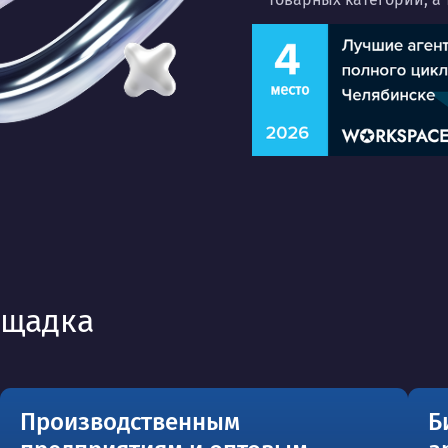
ощадка
Производственным
Б