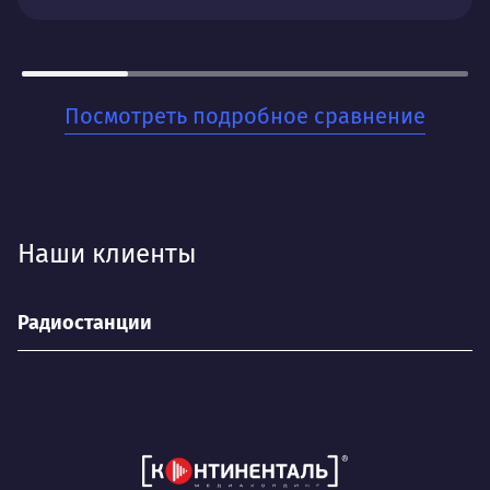
Стабильный поток заявок с минимальными
временными затратами. Понятную систему
отчетности и рекомендации для дальнейшего
развития.
Посмотреть подробное сравнение
Для кого:
Для стартапов и малого бизнеса, которые хотят
быстро начать получать заявки и тестировать
спрос на свои товары или услуги. Когда важна
Наши клиенты
скорость запуска и прозрачность результатов.
Радиостанции