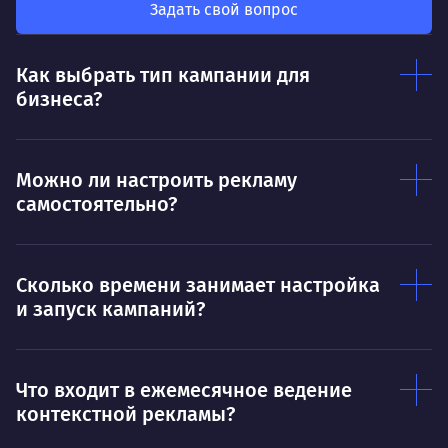
так
был больше, чем сумма результатов
Задать свой вопрос
клие
каждого в отдельности
Нр
Как выбрать тип кампании для
Нравится
бизнеса?
Тру
Дышать. Без этого совсем не могу.
соз
Умею
Ум
Можно ли настроить рекламу
самостоятельно?
Договариваться.
Выс
пони
О работе
нуж
Сколько времени занимает настройка
Ты — это то, что ты делаешь. Этим всё
О 
и запуск кампаний?
сказано.
Нра
Что входит в ежемесячное ведение
контекстной рекламы?