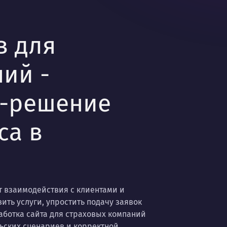
в для
ий -
б-решение
са в
т взаимодействия с клиентами и
ить услуги, упростить подачу заявок
аботка сайта для страховых компаний
льских сценариев и корректной