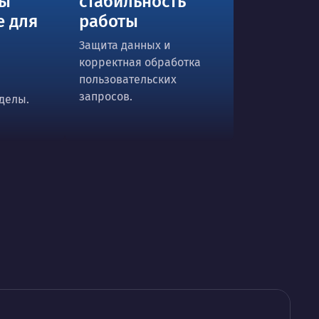
ты
стабильность
е для
работы
Защита данных и
корректная обработка
пользовательских
запросов.
делы.