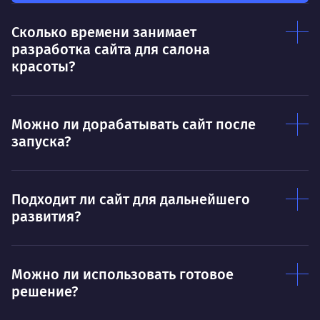
Нр
Сколько времени занимает
Нравится
разработка сайта для салона
Тру
Дышать. Без этого совсем не могу.
красоты?
соз
Умею
Ум
Можно ли дорабатывать сайт после
Договариваться.
Выс
запуска?
пони
О работе
нуж
Ты — это то, что ты делаешь. Этим всё
О 
Подходит ли сайт для дальнейшего
сказано.
развития?
Нра
Можно ли использовать готовое
решение?