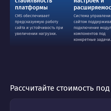
стабильность
настроек и
платформы
расширяемос
CMS обеспечивает
Система управлени
предсказуемую работу
сайтом поддержив
сайта и устойчивость при
подключение модул
увеличении нагрузки.
компонентов под
конкретные задачи
Рассчитайте стоимость по