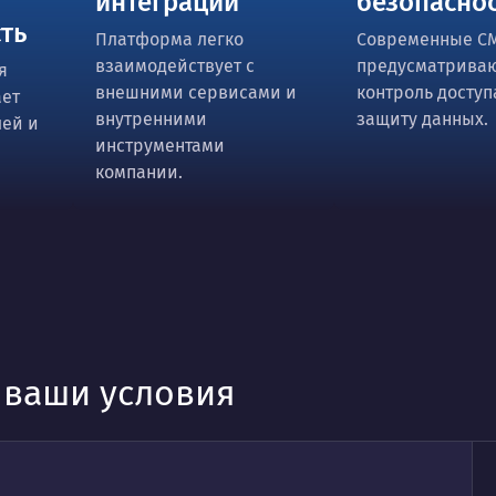
интеграции
безопасно
ть
Платформа легко
Современные C
взаимодействует с
предусматрива
я
внешними сервисами и
контроль доступ
ает
внутренними
защиту данных.
ей и
инструментами
компании.
.
д ваши условия