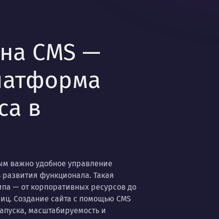
 на CMS —
латформа
са в
рым важно удобное управление
ь развития функционала. Такая
ипа — от корпоративных ресурсов до
иц. Создание сайта с помощью CMS
запуска, масштабируемость и