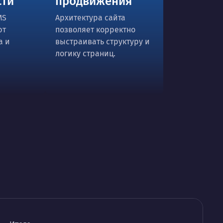
сти
продвижения
MS
Архитектура сайта
ют
позволяет корректно
а и
выстраивать структуру и
логику страниц.