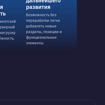
дальнейшего
ая
развития
ть
Возможность без
переработки легко
иентской
добавлять новые
ерверной
разделы, позиции и
нагрузку
функциональные
ёжность.
элементы.