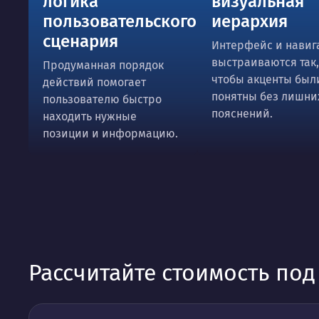
логика
визуальная
пользовательского
иерархия
сценария
Интерфейс и навиг
выстраиваются так,
Продуманная порядок
чтобы акценты был
действий помогает
понятны без лишни
пользователю быстро
пояснений.
находить нужные
позиции и информацию.
Рассчитайте стоимость по