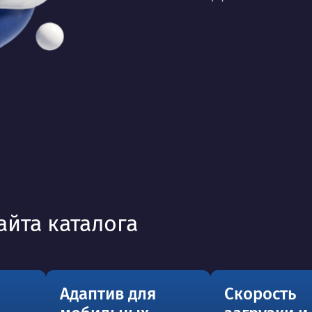
айта каталога
Адаптив для
Скорость