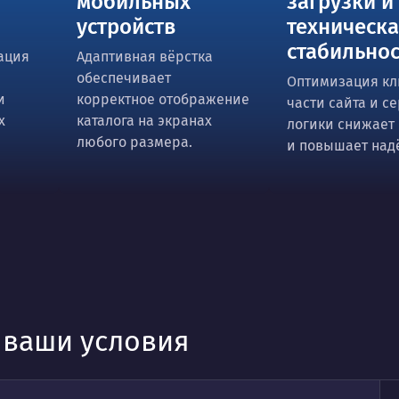
мобильных
загрузки и
устройств
техническ
стабильнос
ация
Адаптивная вёрстка
обеспечивает
Оптимизация кл
и
корректное отображение
части сайта и с
х
каталога на экранах
логики снижает 
любого размера.
и повышает над
д ваши условия