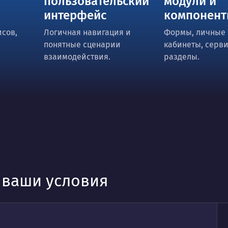
пользовательский
модули и
интерфейс
компонен
сов,
Логичная навигация и
Формы, личные
понятные сценарии
кабинеты, серв
взаимодействия.
разделы.
д ваши условия