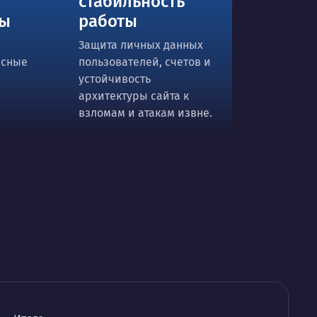
стабильность
ты
работы
Защита личных данных
исные
пользователей, счетов и
устойчивость
архитектуры сайта к
взломам и атакам извне.