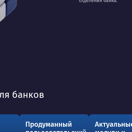
отделения банка.
ля банков
Продуманный
Актуальны