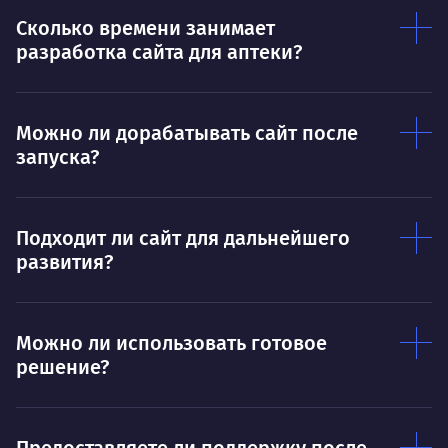
Нр
Сколько времени занимает
Нравится
разработка сайта для аптеки?
Тру
Дышать. Без этого совсем не могу.
соз
Умею
Ум
Можно ли дорабатывать сайт после
запуска?
Договариваться.
Выс
пони
О работе
нуж
Подходит ли сайт для дальнейшего
Ты — это то, что ты делаешь. Этим всё
О 
развития?
сказано.
Нра
Можно ли использовать готовое
решение?
Предоставляете ли поддержку после