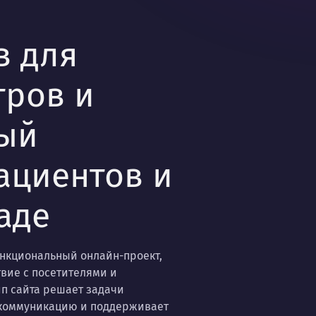
в для
тров и
ый
ациентов и
аде
ункциональный онлайн-проект,
вие с посетителями и
ип сайта решает задачи
 коммуникацию и поддерживает