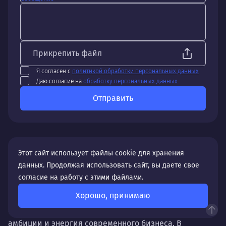
Прикрепить файл
Я согласен с
политикой обработки персональных данных
Даю согласие на
обработку персональных данных
Отправить
Этот сайт использует файлы cookie для хранения
данных. Продолжая использовать сайт, вы даете свое
Особенности создания и продвижения сайтов в
согласие на работу с этими файлами.
Казани
Хорошо, принимаю
Казань — это динамичный город, в котором
сочетаются тысячелетняя история, спортивные
амбиции и энергия современного бизнеса. В