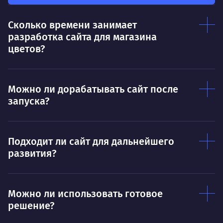
каждого в отдельности
Нр
Сколько времени занимает
Нравится
разработка сайта для магазина
Тру
Дышать. Без этого совсем не могу.
цветов?
соз
Умею
Ум
Можно ли дорабатывать сайт после
Договариваться.
Выс
запуска?
пони
О работе
нуж
Ты — это то, что ты делаешь. Этим всё
О 
Подходит ли сайт для дальнейшего
сказано.
развития?
Нра
Можно ли использовать готовое
решение?