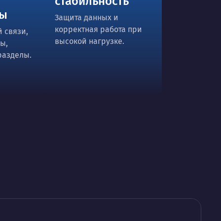
стабильность
ты
Защита данных и
корректная работа при
 связи,
высокой нагрузке.
ы,
разделы.