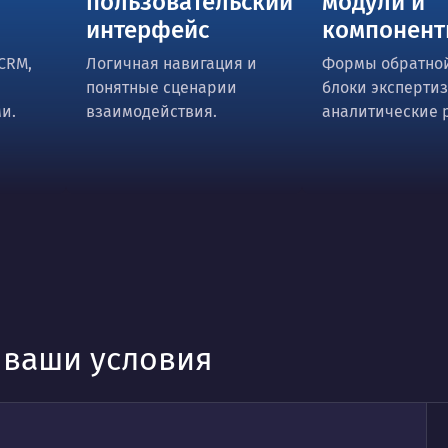
пользовательский
модули и
интерфейс
компонен
CRM,
Логичная навигация и
Формы обратной
понятные сценарии
блоки экспертиз
и.
взаимодействия.
аналитические 
д ваши условия