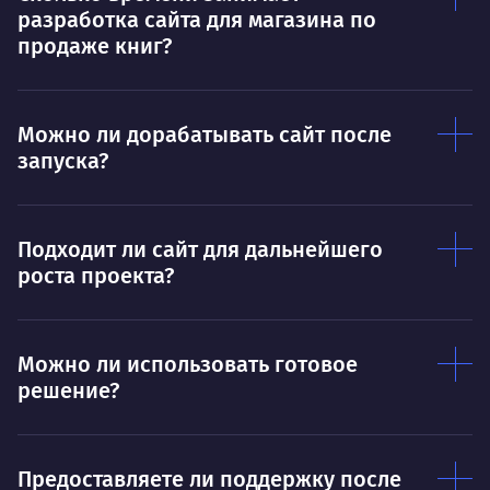
разработка сайта для магазина по
Тру
Дышать. Без этого совсем не могу.
продаже книг?
соз
Умею
Ум
Можно ли дорабатывать сайт после
Договариваться.
Выс
запуска?
пони
О работе
нуж
Ты — это то, что ты делаешь. Этим всё
О 
Подходит ли сайт для дальнейшего
сказано.
роста проекта?
Нра
Можно ли использовать готовое
решение?
Предоставляете ли поддержку после