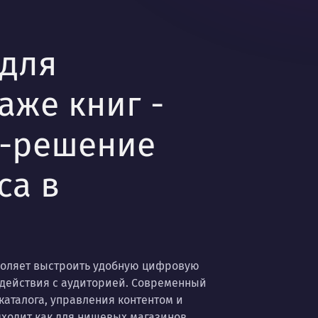
 для
аже книг -
б-решение
са в
зволяет выстроить удобную цифровую
одействия с аудиторией. Современный
каталога, управления контентом и
ходит как для нишевых магазинов,