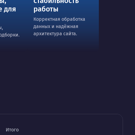
ы,
стабильность
е для
работы
Корректная обработка
данных и надёжная
ы,
архитектура сайта.
подборки.
Итого