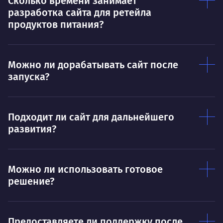
Сколько времени занимает
Нравится
разработка сайта для ретейла
Тру
Дышать. Без этого совсем не могу.
продуктов питания?
соз
Умею
Ум
Можно ли дорабатывать сайт после
Договариваться.
Выс
запуска?
пони
О работе
нуж
Ты — это то, что ты делаешь. Этим всё
О 
Подходит ли сайт для дальнейшего
сказано.
развития?
Нра
Можно ли использовать готовое
решение?
Предоставляете ли поддержку после