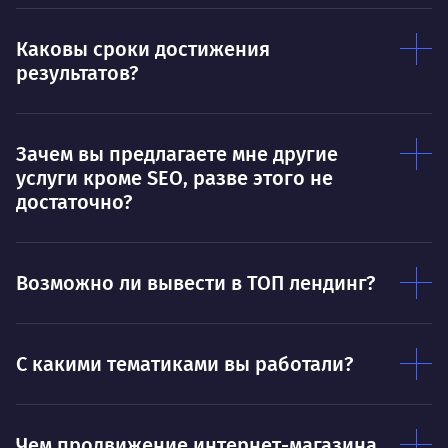
Ты — это то, что ты делаешь. Этим всё
О 
Каковы сроки достижения
сказано.
результатов?
Нра
Зачем вы предлагаете мне другие
услуги кроме SEO, разве этого не
достаточно?
Возможно ли вывести в ТОП лендинг?
С какими тематиками вы работали?
Чем продвижение интернет-магазина