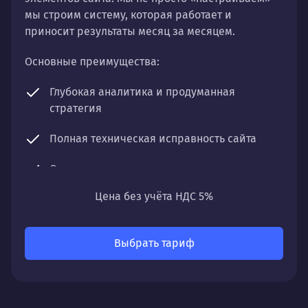
мы строим систему, которая работает и
приносит результаты месяц за месяцем.
Основные преимущества:
Глубокая аналитика и продуманная
стратегия
Полная техническая исправность сайта
Оптимизация контента и структуры
Цена без учёта НДС 5%
Регулярный мониторинг и чистка профиля
Что получите:
Выбрать тариф
Постепенный, но уверенный рост органического
трафика, улучшение позиций по ключевым
запросам и увеличение видимости вашего сайта
в поисковых системах.