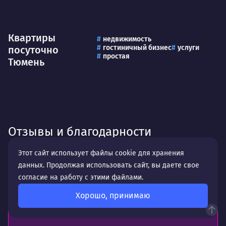
Квартиры
недвижимость
гостиничный бизнес
услуги
посуточно
простая
Тюмень
Отзывы и благодарности
Этот сайт использует файлы cookie для хранения
Кристина Кислова
данных. Продолжая использовать сайт, вы даете свое
согласие на работу с этими файлами.
Хорошо, принимаю
Отличная студия веб-дизайна. Делают хорошие
сайты, всегда на связи!