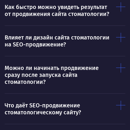
Нр
Как быстро можно увидеть результат
Нравится
от продвижения сайта стоматологии?
Тру
Дышать. Без этого совсем не могу.
соз
Умею
Ум
Влияет ли дизайн сайта стоматологии
на SEO-продвижение?
Договариваться.
Выс
пони
О работе
нуж
Можно ли начинать продвижение
Ты — это то, что ты делаешь. Этим всё
О 
сразу после запуска сайта
сказано.
стоматологии?
Нра
Что даёт SEO-продвижение
стоматологическому сайту?