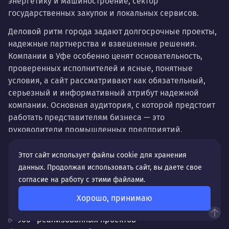
энергетику и машиностроение, сектор
государственных закупок и локальных сервисов.
Деловой ритм города задают долгосрочные проекты,
надежные партнерства и взвешенные решения.
Компании в Уфе особенно ценят основательность,
проверенных исполнителей и ясные, понятные
условия, а сайт рассматривают как обязательный,
серьезный и информативный атрибут надежной
компании. Основная аудитория, с которой предстоит
работать представителям бизнеса — это
руководители промышленных предприятий,
специалисты по госзакупкам, а также прагматичные
местные жители, которые находятся в поиске услуг.
Этот сайт использует файлы cookie для хранения
Почему стоит выбрать нас?
Их не убеждают общие фразы, им нужны детали:
данных. Продолжая использовать сайт, вы даете свое
технические условия, портфолио проектов, четкие
согласие на работу с этими файлами.
Ответов:
5
регламенты работы.
✨ 24 года на рынке digital-решений
Хорошо, принимаю
⛳ 20+ специалистов в команде
Поэтому наша задача — создать не «продающий»
✅ 900+ реализованных проектов
сайт в классическом понимании, а цифровое