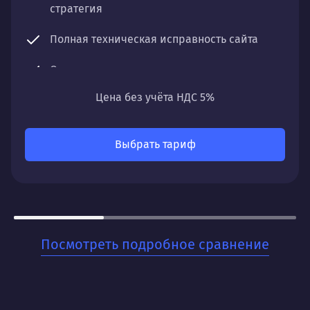
стратегия
Полная техническая исправность сайта
Оптимизация контента и структуры
Цена без учёта НДС 5%
Регулярный мониторинг и чистка профиля
Что получите:
Выбрать тариф
Постепенный, но уверенный рост органического
трафика, улучшение позиций по ключевым
запросам и увеличение видимости вашего сайта
в поисковых системах.
Для кого:
Посмотреть подробное сравнение
Для бизнесов, которые ценят стабильность и
хотят заложить прочный фундамент для своего
онлайн-присутствия. Когда нужно не разовое
решение, а системная работа на перспективу.